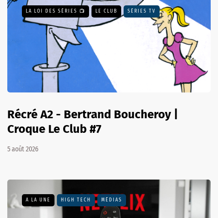
LA LOI DES SÉRIES 📺
LE CLUB
SÉRIES TV
Récré A2 - Bertrand Boucheroy |
Croque Le Club #7
5 août 2026
A LA UNE
HIGH TECH
MÉDIAS