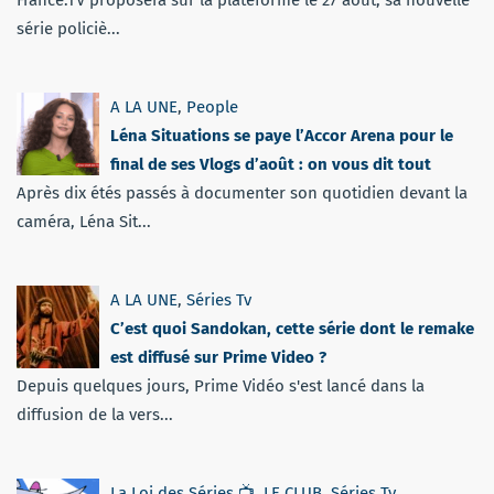
France.TV proposera sur la plateforme le 27 août, sa nouvelle
série policiè...
A LA UNE
,
People
Léna Situations se paye l’Accor Arena pour le
final de ses Vlogs d’août : on vous dit tout
Après dix étés passés à documenter son quotidien devant la
caméra, Léna Sit...
A LA UNE
,
Séries Tv
C’est quoi Sandokan, cette série dont le remake
est diffusé sur Prime Video ?
Depuis quelques jours, Prime Vidéo s'est lancé dans la
diffusion de la vers...
La Loi des Séries 📺
,
LE CLUB
,
Séries Tv