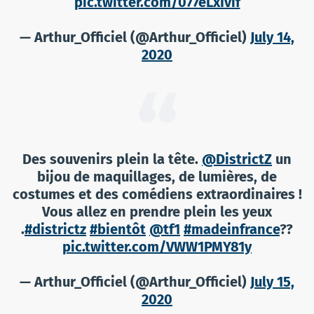
pic.twitter.com/077eLxIvif
— Arthur_Officiel (@Arthur_Officiel)
July 14,
2020
Des souvenirs plein la tête.
@DistrictZ
un
bijou de maquillages, de lumières, de
costumes et des comédiens extraordinaires !
Vous allez en prendre plein les yeux
.
#districtz
#bientôt
@tf1
#madeinfrance
??
pic.twitter.com/VWW1PMY81y
— Arthur_Officiel (@Arthur_Officiel)
July 15,
2020