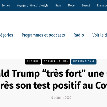
Sorties
Voyages / Hôtel / Lifestyle
Sexo
Mode
Beauté
Émissio
tégories
Programmes et podcasts
Radio
Voir le 
A LA UNE
DOSSIER - THEMA
INTERNATIONAL
ld Trump “très fort” une
rès son test positif au Co
10 octobre 2020