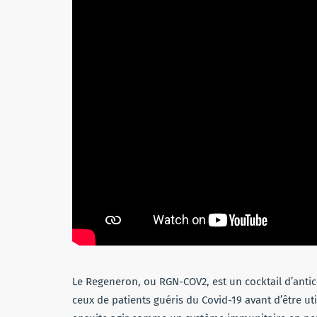
Le Regeneron, ou RGN-COV2, est un cocktail d’antic
ceux de patients guéris du Covid-19 avant d’être ut