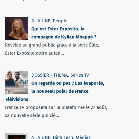
A LA UNE
,
People
Qui est Ester Expósito, la
compagne de Kylian Mbappé ?
Révélée au grand public grâce à la série Élite,
Ester Expósito attire autan...
DOSSIER - THEMA
,
Séries Tv
On regarde ou pas ? Les évaporés,
le nouveau polar de France
Télévisions
France.TV proposera sur la plateforme le 27 août,
sa nouvelle série policiè...
A LA UNE
,
High Tech
,
Médias