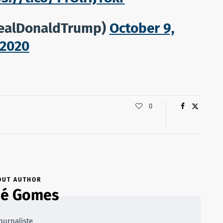
realDonaldTrump)
October 9,
2020
0
OUT AUTHOR
oé Gomes
ournaliste