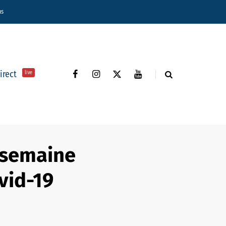
ns
direct
live
 semaine
vid-19