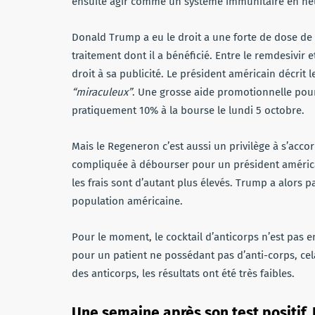
ensuite agir comme un système immunitaire en neut
Donald Trump a eu le droit a une forte de dose de c
traitement dont il a bénéficié. Entre le remdesivir
droit à sa publicité. Le président américain décr
“miraculeux”
. Une grosse aide promotionnelle pour
pratiquement 10% à la bourse le lundi 5 octobre.
Mais le Regeneron c’est aussi un privilège à s’acco
compliquée à débourser pour un président américa
les frais sont d’autant plus élevés. Trump a alors 
population américaine.
Pour le moment, le cocktail d’anticorps n’est pas en
pour un patient ne possédant pas d’anti-corps, cela
des anticorps, les résultats ont été très faibles.
Une semaine après son test positif