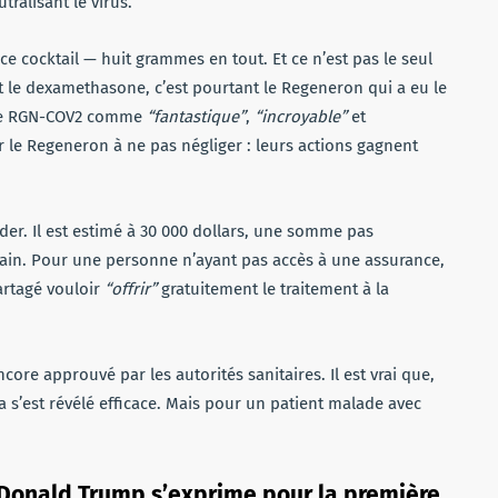
ralisant le virus.
e cocktail — huit grammes en tout. Et ce n’est pas le seul
 et le dexamethasone, c’est pourtant le Regeneron qui a eu le
it le RGN-COV2 comme
“fantastique”
,
“incroyable”
et
 le Regeneron à ne pas négliger : leurs actions gagnent
rder. Il est estimé à 30 000 dollars, une somme pas
in. Pour une personne n’ayant pas accès à une assurance,
partagé vouloir
“offrir”
gratuitement le traitement à la
core approuvé par les autorités sanitaires. Il est vrai que,
 s’est révélé efficace. Mais pour un patient malade avec
, Donald Trump s’exprime pour la première