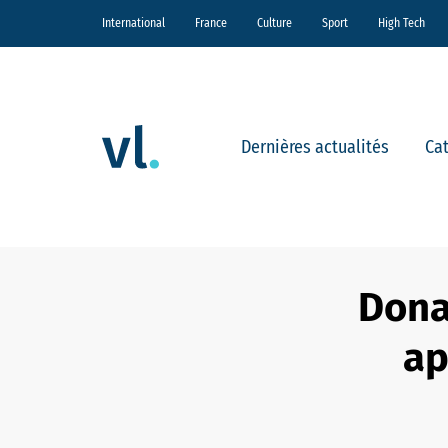
International
France
Culture
Sport
High Tech
Dernières actualités
Ca
Dona
ap