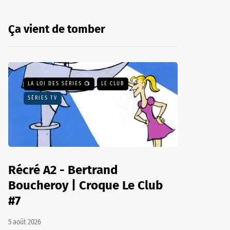
Ça vient de tomber
LA LOI DES SÉRIES 📺
LE CLUB
SÉRIES TV
Récré A2 - Bertrand
Boucheroy | Croque Le Club
#7
5 août 2026