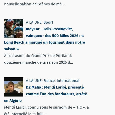
nouvelle saison de Scènes de mé...
A LA UNE
,
Sport
IndyCar – Felix Rosenqvist,
vainqueur des 500 Miles 2026 : «
Long Beach a marqué un tournant dans notre
saison »
À l'occasion du Grand Prix de Portland,
douzième manche de la saison 2026 d...
A LA UNE
,
France
,
International
DZ Mafia : Mehdi Laribi, présenté
comme l’un des fondateurs, arrêté
en Algérie
Mehdi Laribi, connu sous le surnom de « TIC », a
été interpellé le 31 juill...