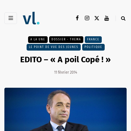
A LA UNE
DOSSIER - THEMA
FRANCE
LE POINT DE VUE DES JEUNES
POLITIQUE
EDITO – « A poil Copé ! »
11 février 2014