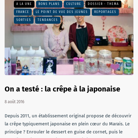
A LA UNE
BONS PLANS
CULTURE
DOSSIER - THEMA
FRANCE
LE POINT DE VUE DES JEUNES
REPORTAGES
SORTIES
TENDANCES
On a testé : la crêpe à la japonaise
8 août 2016
Depuis 2011, un établissement original propose de découvrir
la crêpe typiquement japonaise en plein cœur du Marais. Le
principe ? Enrouler le dessert en guise de cornet, puis le