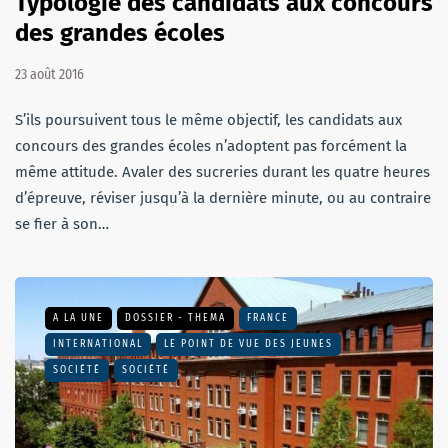
Typologie des candidats aux concours
des grandes écoles
23 août 2016
S’ils poursuivent tous le même objectif, les candidats aux
concours des grandes écoles n’adoptent pas forcément la
même attitude. Avaler des sucreries durant les quatre heures
d’épreuve, réviser jusqu’à la dernière minute, ou au contraire
se fier à son…
A LA UNE
DOSSIER - THEMA
FRANCE
INTERNATIONAL
LE POINT DE VUE DES JEUNES
SOCIÉTÉ
SOCIÉTÉ