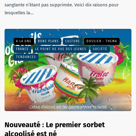
sanglante n’étant pas supprimée. Voici dix raisons pour
lesquelles la…
A LA UNE
BONS PLANS
CULTURE
DOSSIER - THEMA
FRANCE
LE POINT DE VUE DES JEUNES
SOCIÉTÉ
TENDANCES
Nouveauté : Le premier sorbet
alcoolisé est né