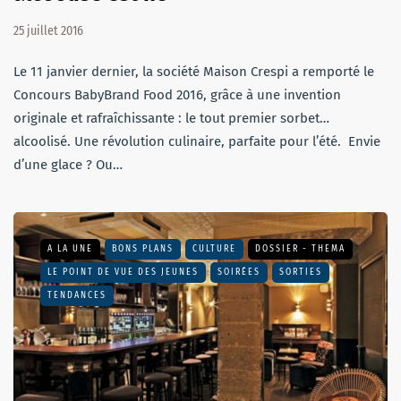
25 juillet 2016
Le 11 janvier dernier, la société Maison Crespi a remporté le
Concours BabyBrand Food 2016, grâce à une invention
originale et rafraîchissante : le tout premier sorbet…
alcoolisé. Une révolution culinaire, parfaite pour l’été. Envie
d’une glace ? Ou…
A LA UNE
BONS PLANS
CULTURE
DOSSIER - THEMA
LE POINT DE VUE DES JEUNES
SOIRÉES
SORTIES
TENDANCES