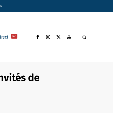
ns
direct
live
nvités de