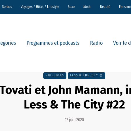
Sorties
Voyages / Hôtel / Lifestyle
Sexo
Mode
Beauté
Émissio
tégories
Programmes et podcasts
Radio
Voir le 
EMISSIONS
LESS & THE CITY 😈
 Tovati et John Mamann, i
Less & The City #22
17 juin 2020