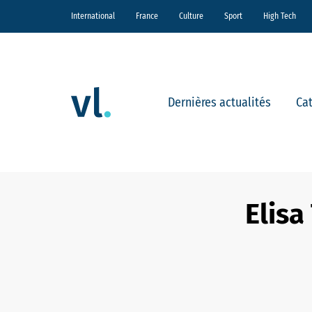
International
France
Culture
Sport
High Tech
Dernières actualités
Ca
Elisa