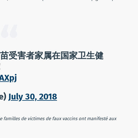
.
疫苗受害者家属在国家卫生健
！
GAXpj
e)
July 30, 2018
e familles de victimes de faux vaccins ont manifesté aux