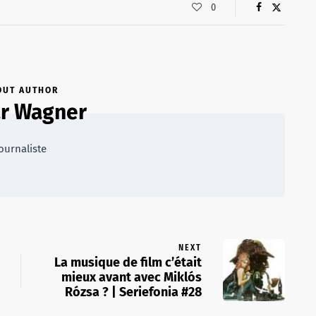
0
OUT AUTHOR
r Wagner
ournaliste
NEXT
La musique de film c’était
mieux avant avec Miklós
Rózsa ? | Seriefonia #28