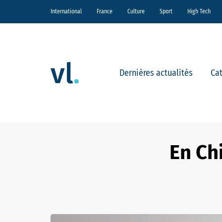
International
France
Culture
Sport
High Tech
Dernières actualités
Ca
En Ch