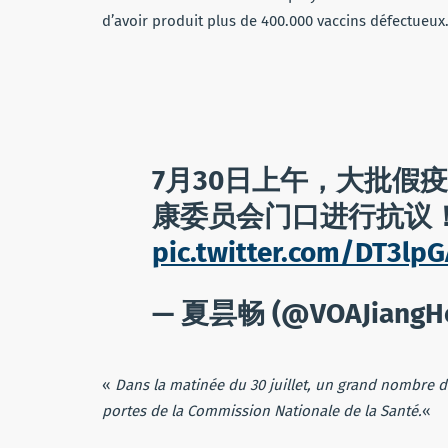
d’avoir produit plus de 400.000 vaccins défectueux
7月30日上午，大批假
康委员会门口进行抗议
pic.twitter.com/DT3lp
— 夏昙畅 (@VOAJiangH
«
Dans la matinée du 30 juillet, un grand nombre d
portes de la Commission Nationale de la Santé.
«