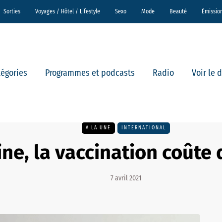
Sorties
Voyages / Hôtel / Lifestyle
Sexo
Mode
Beauté
Émissio
tégories
Programmes et podcasts
Radio
Voir le 
A LA UNE
INTERNATIONAL
ine, la vaccination coûte
7 avril 2021