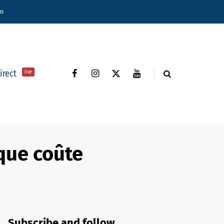
ns
direct
live
 que coûte
Subscribe and follow