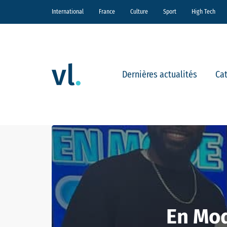
International
France
Culture
Sport
High Tech
Dernières actualités
Ca
En Mod