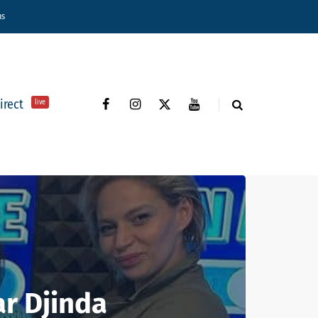
ns
direct
live
r Djinda