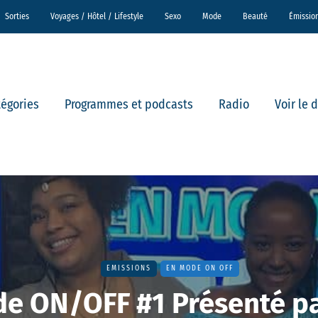
Sorties
Voyages / Hôtel / Lifestyle
Sexo
Mode
Beauté
Émissio
tégories
Programmes et podcasts
Radio
Voir le 
EMISSIONS
EN MODE ON OFF
e ON/OFF #1 Présenté pa