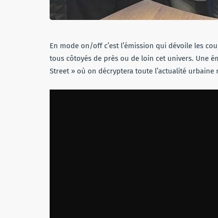
En mode on/off c’est l’émission qui dévoile les co
tous côtoyés de près ou de loin cet univers. Une é
Street » où on décryptera toute l’actualité urbain