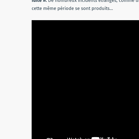
fuite ».
De nombreux incidents étranges, comme un
cette même période se sont produits…