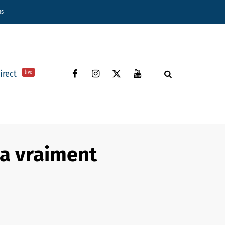
ns
direct
live
 a vraiment