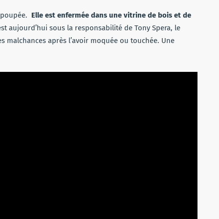
la poupée.
Elle est enfermée dans une vitrine de bois et de
st aujourd’hui sous la responsabilité de Tony Spera, le
des malchances après l’avoir moquée ou touchée. Une