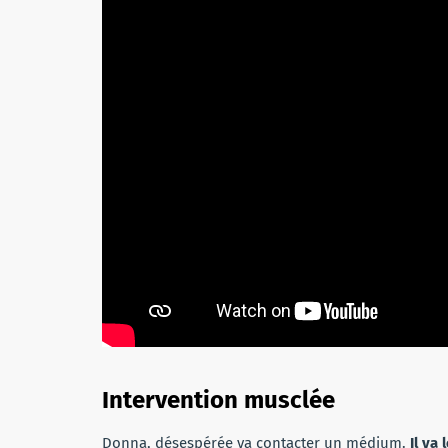
Intervention musclée
Donna, désespérée va contacter un médium.
Il va