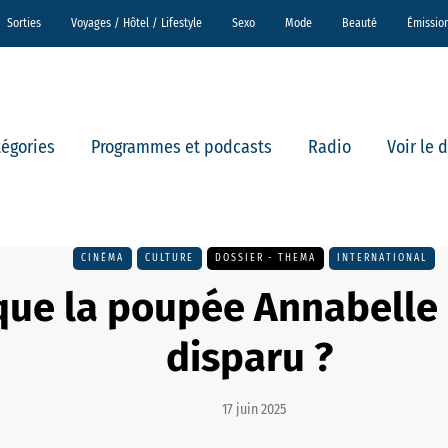
Sorties
Voyages / Hôtel / Lifestyle
Sexo
Mode
Beauté
Émissio
tégories
Programmes et podcasts
Radio
Voir le 
CINÉMA
CULTURE
DOSSIER - THEMA
INTERNATIONAL
que la poupée Annabelle
disparu ?
17 juin 2025