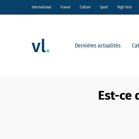
International
France
Culture
Sport
High Tech
Dernières actualités
Ca
Est-ce 