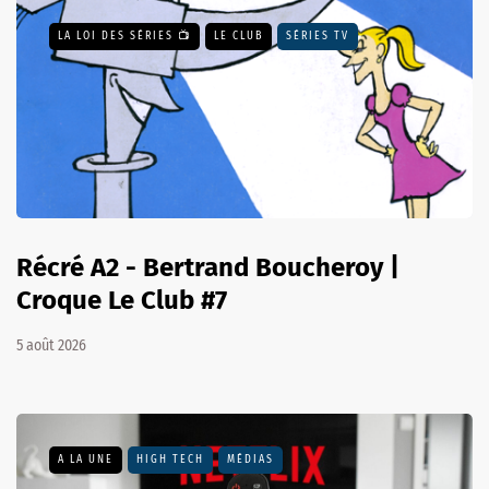
LA LOI DES SÉRIES 📺
LE CLUB
SÉRIES TV
Récré A2 - Bertrand Boucheroy |
Croque Le Club #7
5 août 2026
A LA UNE
HIGH TECH
MÉDIAS