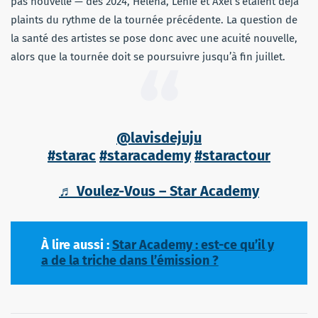
pas nouvelle — dès 2024, Helena, Lenie et Axel s’étaient déjà
plaints du rythme de la tournée précédente. La question de
la santé des artistes se pose donc avec une acuité nouvelle,
alors que la tournée doit se poursuivre jusqu’à fin juillet.
@lavisdejuju
#starac
#staracademy
#staractour
♬ Voulez-Vous – Star Academy
À lire aussi :
Star Academy : est-ce qu’il y
a de la triche dans l’émission ?