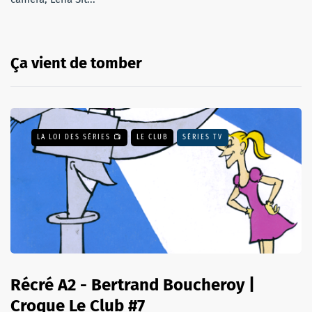
Ça vient de tomber
LA LOI DES SÉRIES 📺
LE CLUB
SÉRIES TV
Récré A2 - Bertrand Boucheroy |
Croque Le Club #7