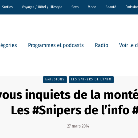
Sorties
Voyages / Hôtel / Lifestyle
Sexo
Mode
Beauté
Émissio
tégories
Programmes et podcasts
Radio
Voir le 
EMISSIONS
LES SNIPERS DE L’INFO
vous inquiets de la monté
Les #Snipers de l’info 
27 mars 2014