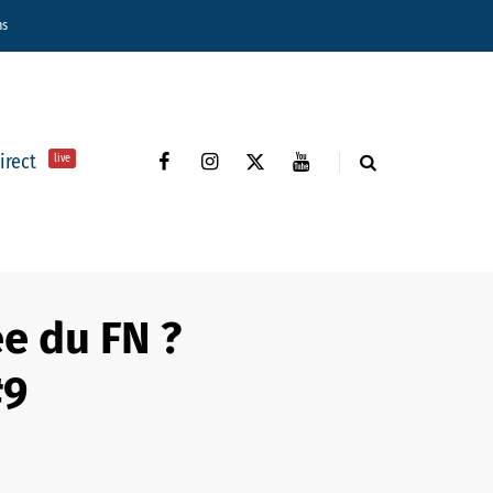
ns
direct
live
e du FN ?
#9