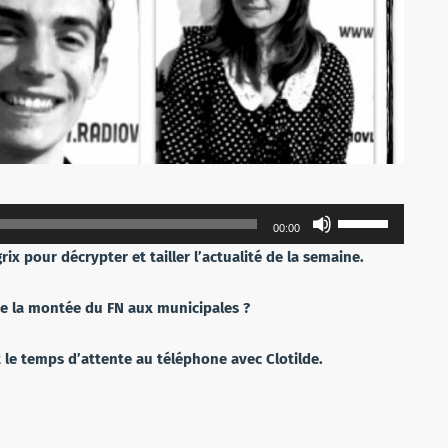
Utilisez
00:00
les
ix pour décrypter et tailler l’actualité de la semaine.
flèches
haut/bas
de la montée du FN aux municipales ?
pour
augmenter
t le temps d’attente au téléphone avec Clotilde.
ou
diminuer
le