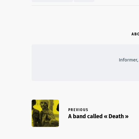
AB
Informer, 
PREVIOUS
A band called « Death »