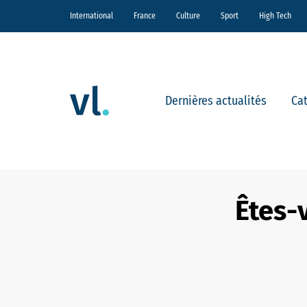
International
France
Culture
Sport
High Tech
Dernières actualités
Ca
Êtes-