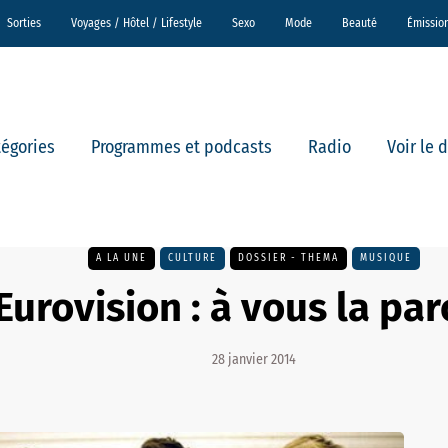
Sorties
Voyages / Hôtel / Lifestyle
Sexo
Mode
Beauté
Émissio
tégories
Programmes et podcasts
Radio
Voir le 
A LA UNE
CULTURE
DOSSIER - THEMA
MUSIQUE
Eurovision : à vous la par
28 janvier 2014