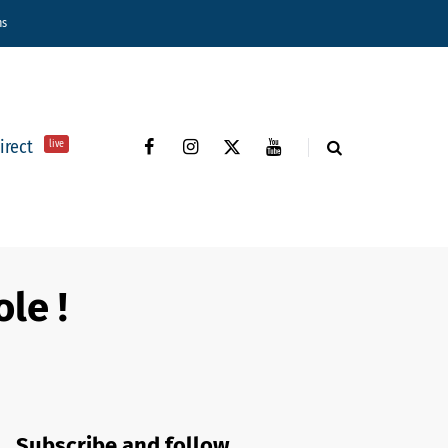
ns
direct
live
ole !
Subscribe and follow