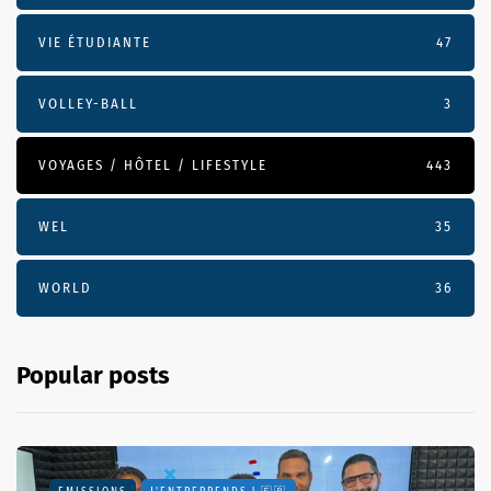
VIE ÉTUDIANTE
47
VOLLEY-BALL
3
VOYAGES / HÔTEL / LIFESTYLE
443
WEL
35
WORLD
36
Popular posts