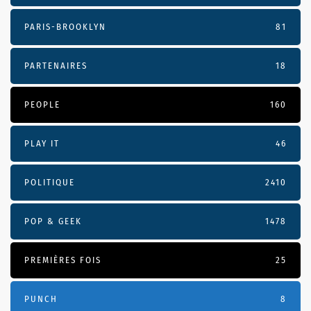
PARIS-BROOKLYN
81
PARTENAIRES
18
PEOPLE
160
PLAY IT
46
POLITIQUE
2410
POP & GEEK
1478
PREMIÈRES FOIS
25
PUNCH
8