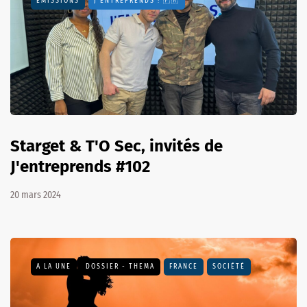
EMISSIONS
J'ENTREPRENDS ! 🇫🇷
Starget & T'O Sec, invités de
J'entreprends #102
20 mars 2024
A LA UNE
DOSSIER - THEMA
FRANCE
SOCIÉTÉ