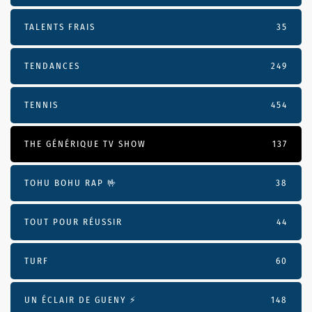
TALENTS FRAIS
35
TENDANCES
249
TENNIS
454
THE GÉNÉRIQUE TV SHOW
137
TOHU BOHU RAP 🤟
38
TOUT POUR RÉUSSIR
44
TURF
60
UN ÉCLAIR DE GUENY ⚡️
148