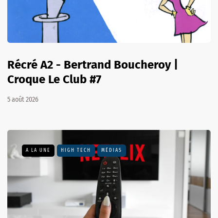
Récré A2 - Bertrand Boucheroy |
Croque Le Club #7
5 août 2026
A LA UNE
HIGH TECH
MÉDIAS