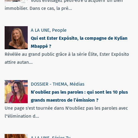
Vous envisagez peut-être d’acquérir un bien
immobilier. Dans ce cas, la pré...
A LA UNE
,
People
Qui est Ester Expósito, la compagne de Kylian
Mbappé ?
Révélée au grand public grâce à la série Élite, Ester Expósito
attire autan...
DOSSIER - THEMA
,
Médias
N’oubliez pas les paroles : qui sont les 10 plus
grands maestros de l’émission ?
Une page s'est tournée dans N'oubliez pas les paroles avec
l''élimination d...
A LA UNE
,
Séries Tv