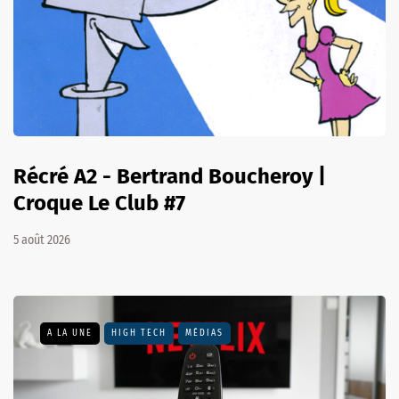
Récré A2 - Bertrand Boucheroy |
Croque Le Club #7
5 août 2026
A LA UNE
HIGH TECH
MÉDIAS