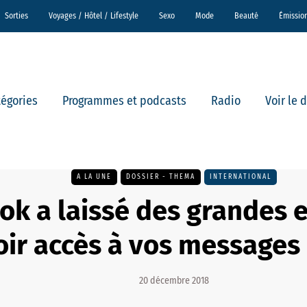
Sorties
Voyages / Hôtel / Lifestyle
Sexo
Mode
Beauté
Émissio
tégories
Programmes et podcasts
Radio
Voir le 
A LA UNE
DOSSIER - THEMA
INTERNATIONAL
ok a laissé des grandes 
oir accès à vos messages
20 décembre 2018