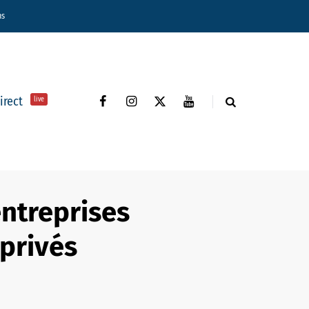
ns
direct
live
entreprises
 privés