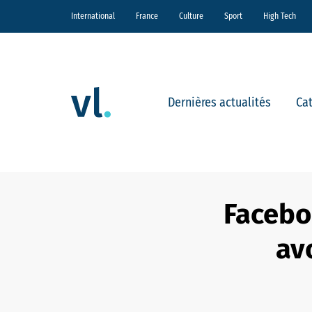
International
France
Culture
Sport
High Tech
Dernières actualités
Ca
Facebo
av