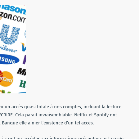
eu un accès quasi totale à nos comptes, incluant la lecture
RIRE. Cela parait invraisemblable. Netflix et Spotify ont
 Banque elle a nier l’existence d’un tel accès.
, ils ont pu accéder aux informations présentes sur la page