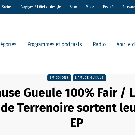
Sorties
Voyages / Hôtel / Lifestyle
Sexo
Mode
Beauté
Émissio
tégories
Programmes et podcasts
Radio
Voir le 
EMISSIONS
L'AMUSE GUEULE
use Gueule 100% Fair / 
 de Terrenoire sortent le
EP