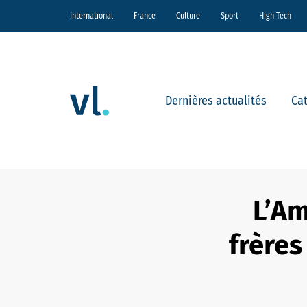
International
France
Culture
Sport
High Tech
Dernières actualités
Ca
L’Am
frères