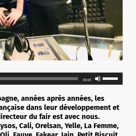
Utilisez
00:00
les
flèches
agne, années après années, les
haut/bas
rançaise dans leur développement et
pour
directeur du fair est avec nous.
augmenter
ou
ysos, Cali, Orelsan, Yelle, La Femme,
diminuer
li, Fauve, Fakear, Jain, Petit Biscuit,