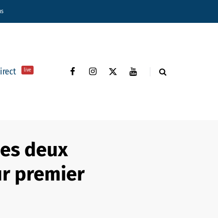
ns
direct
live
Les deux
ur premier