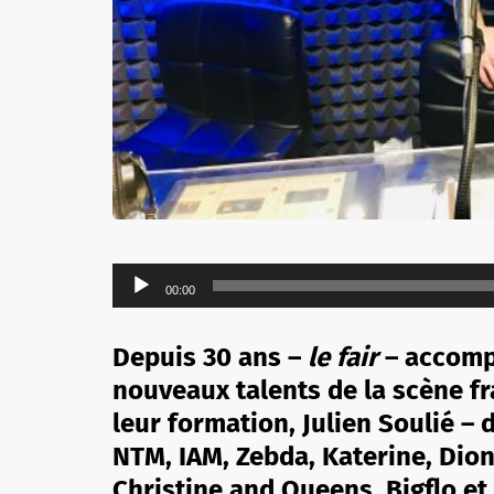
Lecteur
00:00
audio
Depuis 30 ans –
le fair
– accomp
nouveaux talents de la scène f
leur formation, Julien Soulié – 
NTM, IAM, Zebda, Katerine, Dion
Christine and Queens, Bigflo et O