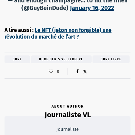
— and enough champagne… to fill the nile!!
(@GuyBeinDude)
January 16, 2022
A lire aussi :
Le NFT (jeton non fongible) une
révolution
du marché de l’art ?
DUNE
DUNE DENIS VELLENEUVE
DUNE LIVRE
0
ABOUT AUTHOR
Journaliste VL
Journaliste