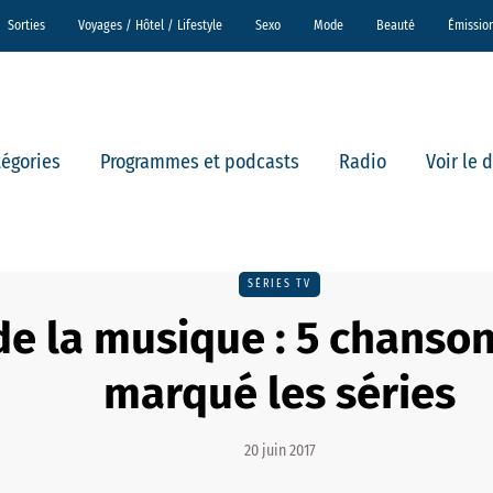
Sorties
Voyages / Hôtel / Lifestyle
Sexo
Mode
Beauté
Émissio
tégories
Programmes et podcasts
Radio
Voir le 
SÉRIES TV
de la musique : 5 chanson
marqué les séries
20 juin 2017