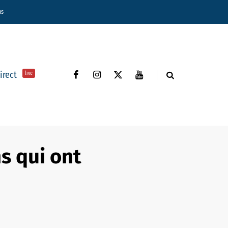
ns
direct
live
s qui ont