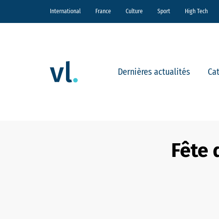
International
France
Culture
Sport
High Tech
Dernières actualités
Ca
Fête 