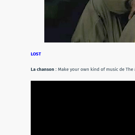
LOST
La chanson
:
Make your own kind of music de The