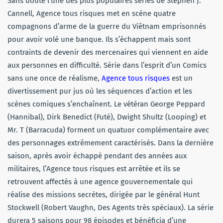
Sans doute l’une des plus populaires séries de Stephen J.
Cannell, Agence tous risques met en scène quatre
compagnons d’arme de la guerre du Viêtnam emprisonnés
pour avoir volé une banque. Ils s’échappent mais sont
contraints de devenir des mercenaires qui viennent en aide
aux personnes en difficulté. Série dans l’esprit d’un Comics
sans une once de réalisme,
Agence tous risques
est un
divertissement pur jus où les séquences d’action et les
scènes comiques s’enchaînent. Le vétéran George Peppard
(Hannibal), Dirk Benedict (Futé), Dwight Shultz (Looping) et
Mr. T (Barracuda) forment un quatuor complémentaire avec
des personnages extrêmement caractérisés. Dans la dernière
saison, après avoir échappé pendant des années aux
militaires, l’Agence tous risques est arrêtée et ils se
retrouvent affectés à une agence gouvernementale qui
réalise des missions secrètes, dirigée par le général Hunt
Stockwell (Robert Vaughn, Des Agents très spéciaux). La série
durera 5 saisons pour 98 épisodes et bénéficia d’une