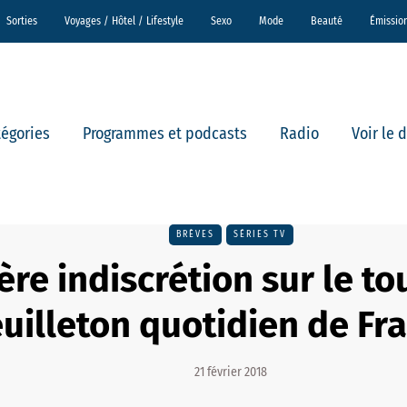
Sorties
Voyages / Hôtel / Lifestyle
Sexo
Mode
Beauté
Émissio
tégories
Programmes et podcasts
Radio
Voir le 
BRÈVES
SÉRIES TV
re indiscrétion sur le t
euilleton quotidien de Fr
21 février 2018