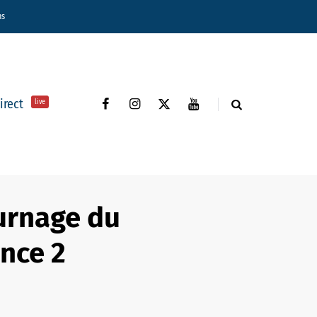
ns
direct
live
ournage du
ance 2