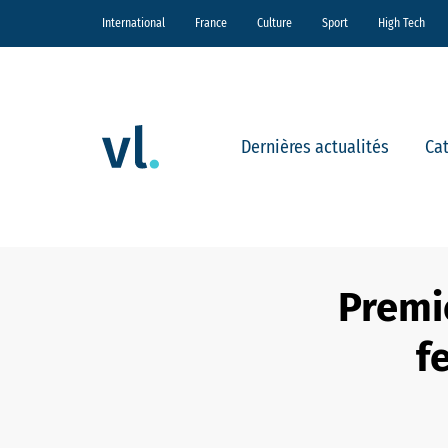
International
France
Culture
Sport
High Tech
Dernières actualités
Ca
Premiè
f