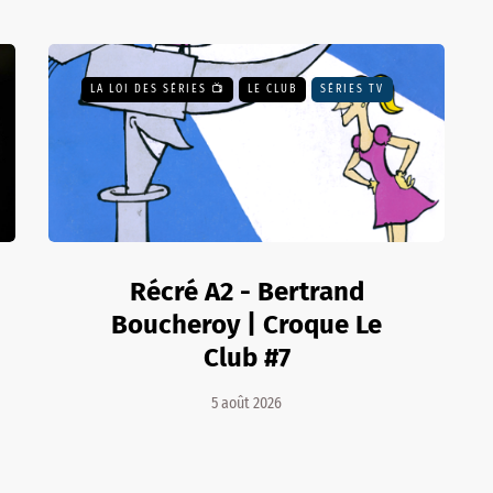
LA LOI DES SÉRIES 📺
LE CLUB
SÉRIES TV
Récré A2 - Bertrand
Boucheroy | Croque Le
Club #7
5 août 2026