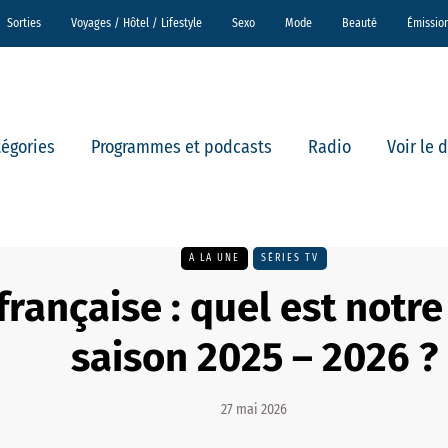
Sorties
Voyages / Hôtel / Lifestyle
Sexo
Mode
Beauté
Émissio
tégories
Programmes et podcasts
Radio
Voir le 
A LA UNE
SÉRIES TV
 française : quel est notre
saison 2025 – 2026 ?
27 mai 2026