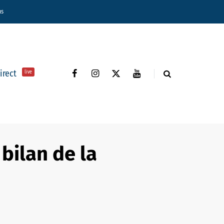
ns
direct
live
 bilan de la