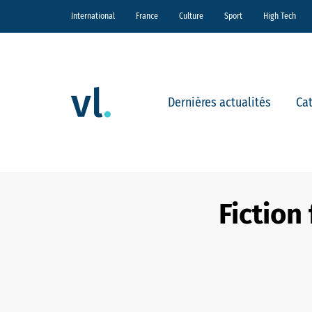
International
France
Culture
Sport
High Tech
Dernières actualités
Ca
Fiction