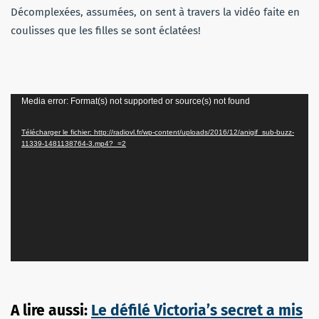
Décomplexées, assumées, on sent à travers la vidéo faite en
coulisses que les filles se sont éclatées!
Lecteur
Media error: Format(s) not supported or source(s) not found
vidéo
Télécharger le fichier: http://radiovl.fr/wp-content/uploads/2016/12/anigif_sub-buzz-
11339-1481138764-3.mp4?_=2
A lire aussi:
Le défilé Victoria’s secret a mis