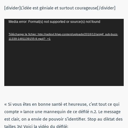
[divider]L’idée est géniale et surtout courageuse[/divider]
Lecteur
Media error: Format(s) not supported or source(s) not found
vidéo
Télécharger le fichier: http://radiovl.fr/wp-content/uploads/2016/12/anigif_sub-buzz-
11339-1481139155-9.mp4?_=1
« Si vous êtes en bonne santé et heureuse, c’est tout ce qui
compte » lance une mannequin de ce défilé n.2. Le message
est clair, on a envie de pouvoir s’identifier. Stop au diktat des
tailles 34! Voici la vidéo du défilé: