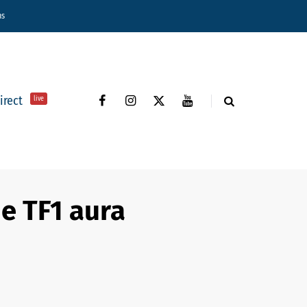
ns
direct
live
de TF1 aura