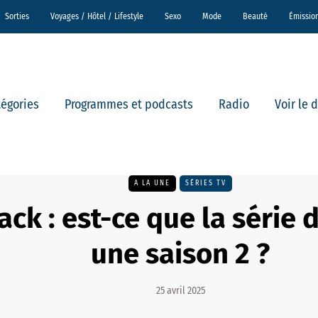
Sorties
Voyages / Hôtel / Lifestyle
Sexo
Mode
Beauté
Émissio
tégories
Programmes et podcasts
Radio
Voir le 
A LA UNE
SÉRIES TV
ck : est-ce que la série 
une saison 2 ?
25 avril 2025