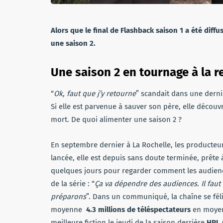
Alors que le final de Flashback saison 1 a été diffu
une saison 2.
Une saison 2 en tournage à la r
“
Ok, faut que j’y retourne
” scandait dans une derni
Si elle est parvenue à sauver son père, elle décou
mort. De quoi alimenter une saison 2 ?
En septembre dernier à La Rochelle, les producteurs
lancée, elle est depuis sans doute terminée, prête 
quelques jours pour regarder comment les audience
de la série : “
Ça va dépendre des audiences. Il faut
préparons
”. Dans un communiqué, la chaîne se féli
moyenne
4.3 millions de téléspectateurs
en moye
meilleure fiction le jeudi de la saison derrière
HPI
.