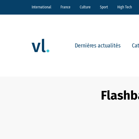
International
France
Culture
Sport
High Tech
Dernières actualités
Ca
Flashba