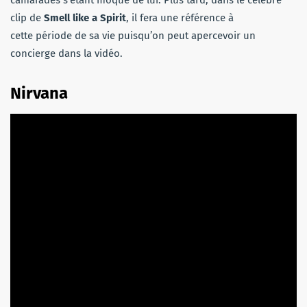
camarades s’étant moqué de lui. Plus tard, dans le célèbre
clip de
Smell like a Spirit
, il fera une référence à
cette période de sa vie puisqu’on peut apercevoir un
concierge dans la vidéo.
Nirvana