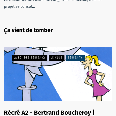
projet se consol...
Ça vient de tomber
LA LOI DES SÉRIES 📺
LE CLUB
SÉRIES TV
Récré A2 - Bertrand Boucheroy |