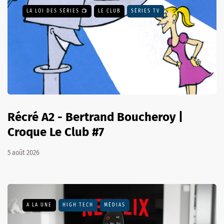
LA LOI DES SÉRIES 📺
LE CLUB
SÉRIES TV
Récré A2 - Bertrand Boucheroy |
Croque Le Club #7
5 août 2026
A LA UNE
HIGH TECH
MÉDIAS