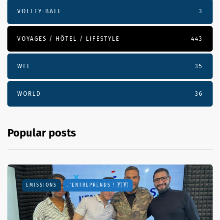
VOLLEY-BALL
3
VOYAGES / HÔTEL / LIFESTYLE
443
WEL
35
WORLD
36
Popular posts
EMISSIONS
J'ENTREPRENDS ! 🇫🇷