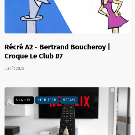
Récré A2 - Bertrand Boucheroy |
Croque Le Club #7
5 août 2026
A LA UNE
HIGH TECH
MÉDIAS