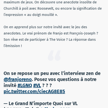
maximum de jeux. On découvre une anecdote insolite de
Churchill à poil avec Roosevelt, ou encore la signification de
l’expression « au doigt mouillé ».
On en apprend plus sur notre invité avec le jeu des
anecdotes. Le vrai prénom de Franjo est François-Joseph ?
Son rêve est de participer à The Voice ? La réponse dans
l’émission !
On se repose un peu avec l’interview zen de
@franjoreno
. Posez vos questions à notre
invité
#LGNQ
#VL
? ? ?
pic.twitter.com/ciecAG8E85
— Le Grand N’importe Quoi sur VL