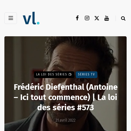
LA LOI DES SÉRIES 📺
SÉRIES TV
Frédéric Diefenthal (Antoine
– Ici tout commence) | La loi
des séries #573
21 avril 2022