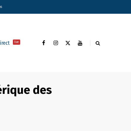
ns
direct
live
érique des