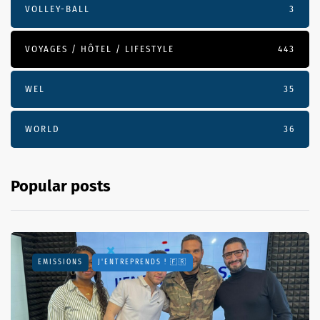
VOLLEY-BALL
3
VOYAGES / HÔTEL / LIFESTYLE
443
WEL
35
WORLD
36
Popular posts
EMISSIONS
J'ENTREPRENDS ! 🇫🇷