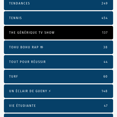
TENDANCES
249
TENNIS
454
THE GÉNÉRIQUE TV SHOW
137
TOHU BOHU RAP 🤟
38
TOUT POUR RÉUSSIR
44
TURF
60
UN ÉCLAIR DE GUENY ⚡️
148
VIE ÉTUDIANTE
47