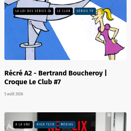
LA LOI DES SÉRIES 📺
LE CLUB
SÉRIES TV
Récré A2 - Bertrand Boucheroy |
Croque Le Club #7
5 août 2026
A LA UNE
HIGH TECH
MÉDIAS