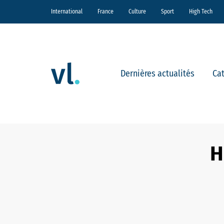
International
France
Culture
Sport
High Tech
Dernières actualités
Ca
H