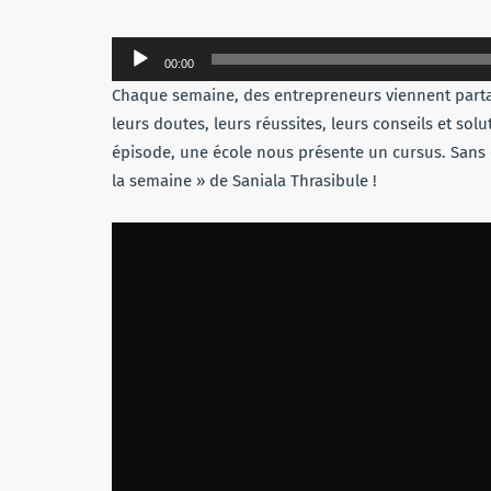
Lecteur
00:00
audio
Chaque semaine, des entrepreneurs viennent partag
leurs doutes, leurs réussites, leurs conseils et so
épisode, une école nous présente un cursus. Sans 
la semaine » de Saniala Thrasibule !