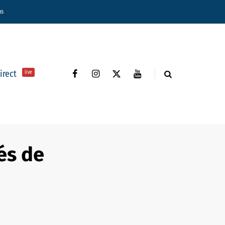
ns
direct
live
és de