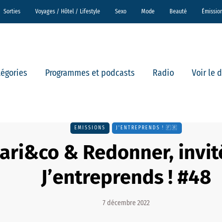
Sorties
Voyages / Hôtel / Lifestyle
Sexo
Mode
Beauté
Émissio
tégories
Programmes et podcasts
Radio
Voir le 
EMISSIONS
J'ENTREPRENDS ! 🇫🇷
ari&co & Redonner, invit
J’entreprends ! #48
7 décembre 2022