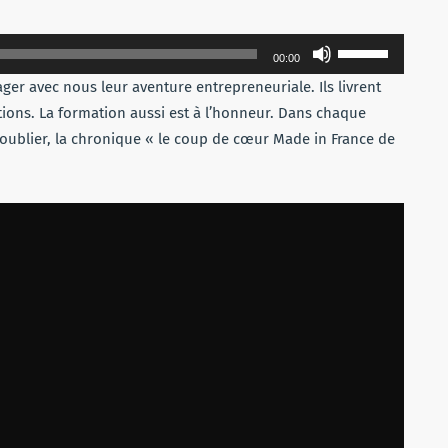
Utilisez
00:00
les
er avec nous leur aventure entrepreneuriale. Ils livrent
flèches
lutions. La formation aussi est à l’honneur. Dans chaque
haut/bas
oublier, la chronique « le coup de cœur Made in France de
pour
augmenter
ou
diminuer
le
volume.