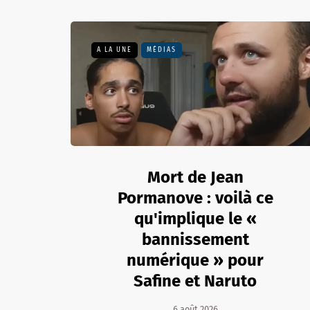
A LA UNE
MÉDIAS
Mort de Jean
Pormanove : voilà ce
qu'implique le «
bannissement
numérique » pour
Safine et Naruto
6 août 2026