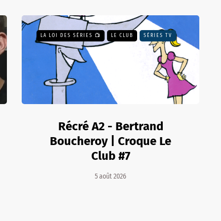
LA LOI DES SÉRIES 📺
LE CLUB
SÉRIES TV
Récré A2 - Bertrand
Boucheroy | Croque Le
Club #7
5 août 2026