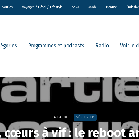
Sorties
Voyages / Hôtel / Lifestyle
Sexo
Mode
Beauté
Émissio
tégories
Programmes et podcasts
Radio
Voir le 
A LA UNE
SÉRIES TV
 cœurs à vif : le reboot a