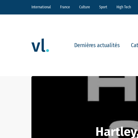
International
France
Culture
Sport
High Tech
Dernières actualités
Ca
Hartley,