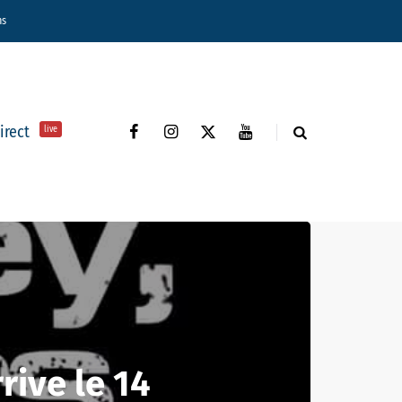
ns
direct
live
rrive le 14