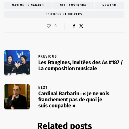
MAXIME LE NAGARD
NEIL AMSTRONG
NEWTON
SCIENCES ET UNIVERS
0
PREVIOUS
Les Frangines, invitées des As #187 /
La composition musicale
NEXT
Cardinal Barbarin : « Je ne vois
franchement pas de quoi je
suis coupable »
Related posts