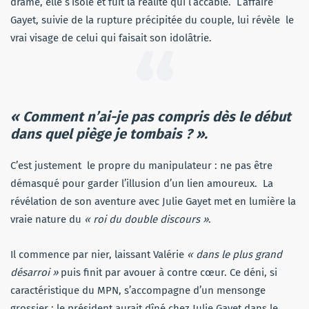
drame, elle s’isole et fuit la réalité qui l’accable. L’affaire
Gayet, suivie de la rupture précipitée du couple, lui révèle le
vrai visage de celui qui faisait son idolâtrie.
« Comment n’ai-je pas compris dès le début
dans quel piège je tombais ? ».
C’est justement le propre du manipulateur : ne pas être
démasqué pour garder l’illusion d’un lien amoureux. La
révélation de son aventure avec Julie Gayet met en lumière la
vraie nature du
« roi du double discours »
.
Il commence par nier, laissant Valérie
« dans le plus grand
désarroi »
puis finit par avouer à contre cœur. Ce déni, si
caractéristique du MPN, s’accompagne d’un mensonge
grossier : le président aurait dîné chez Julie Gayet dans le