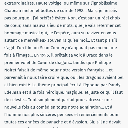
extraordinaires, Haute voltige, ou même sur l’ignoblissime
Chapeau melon et bottes de cuir de 1998… Mais, je ne sais
pas pourquoi, j’ai préféré éviter. Non, c’est sur un réel choix
de cœur, sans mauvais jeu de mots, que je vais refermer cet
hommage musical qui, je l’espère, aura su raviver en vous
autant de merveilleux souvenirs qu’en moi… Et tant pis s’il
s’agit d’un film où Sean Connery n’apparait pas même une
fois à l’image… En 1996, il prêtait sa voix à Draco dans le
premier volet de Cœur de dragon… tandis que Philippe
Noiret faisait de même pour notre version française… et
parvenait à nous faire croire que, oui, les dragons avaient bel
et bien existé. Le thème principal écrit à l’époque par Randy
Edelman est à la fois héroïque, magique, et juste ce qu’il faut
de céleste… Tout simplement parfait pour adresser une
nouvelle fois au comédien toute notre admiration… Et à
l’homme nos plus sincères pensées et remerciements pour
toutes ces années de panache et d’évasion. Sir, s’il ne devait