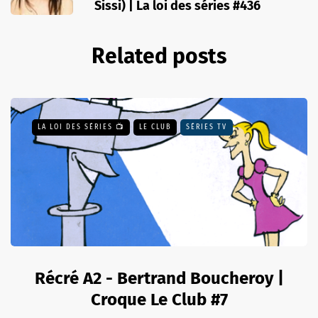
Sissi) | La loi des séries #436
Related posts
LA LOI DES SÉRIES 📺
LE CLUB
SÉRIES TV
Récré A2 - Bertrand Boucheroy |
Croque Le Club #7