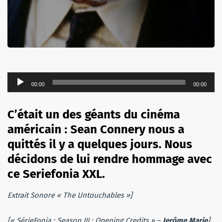
Lecteur
00:00
00:00
audio
C’était un des géants du cinéma
américain : Sean Connery nous a
quittés il y a quelques jours. Nous
décidons de lui rendre hommage avec
ce Seriefonia XXL.
Extrait Sonore « The Untouchables »]
[« SérieFonia : Season III : Opening Credits » –
Jerôme Marie
]