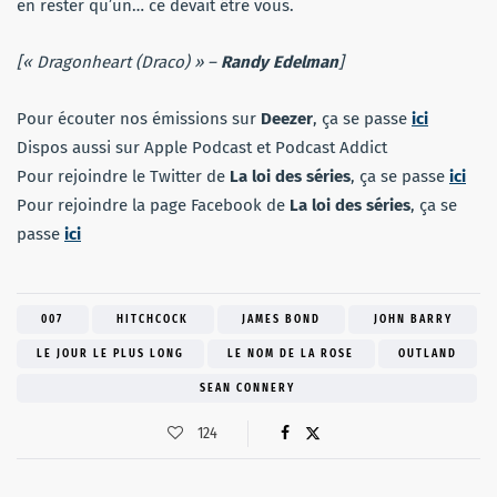
en rester qu’un… ce devait être vous.
[« Dragonheart (Draco) » –
Randy Edelman
]
Pour écouter nos émissions sur
Deezer
, ça se passe
ici
Dispos aussi sur Apple Podcast et Podcast Addict
Pour rejoindre le Twitter de
La loi des séries
, ça se passe
ici
Pour rejoindre la page Facebook de
La loi des séries
, ça se
passe
ici
007
HITCHCOCK
JAMES BOND
JOHN BARRY
LE JOUR LE PLUS LONG
LE NOM DE LA ROSE
OUTLAND
SEAN CONNERY
124