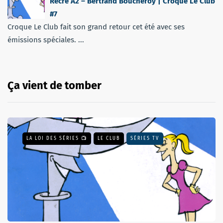
Récré A2 – Bertrand Boucheroy | Croque Le Club
#7
Croque Le Club fait son grand retour cet été avec ses
émissions spéciales. ...
Ça vient de tomber
LA LOI DES SÉRIES 📺
LE CLUB
SÉRIES TV