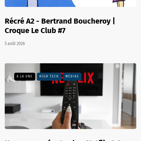
Récré A2 - Bertrand Boucheroy |
Croque Le Club #7
5 août 2026
A LA UNE
HIGH TECH
MÉDIAS