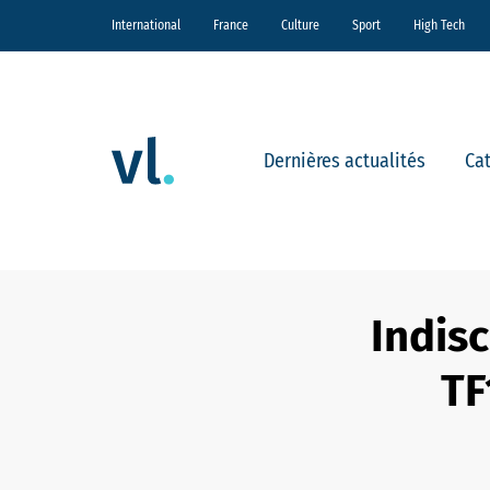
International
France
Culture
Sport
High Tech
Dernières actualités
Ca
Indisc
TF