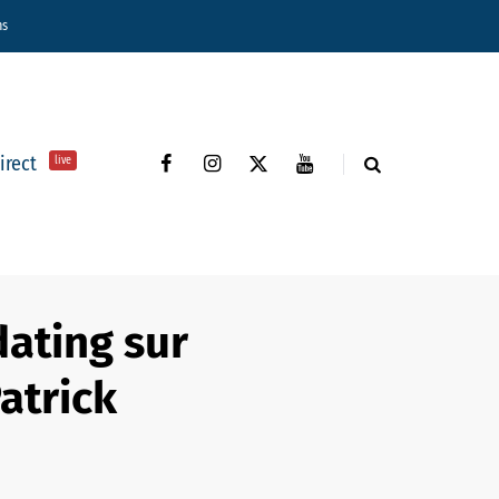
ns
direct
live
dating sur
atrick