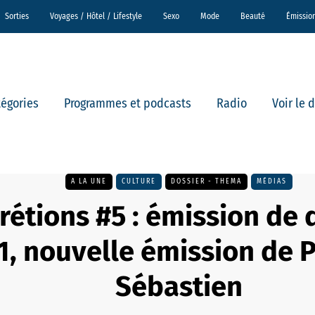
Sorties
Voyages / Hôtel / Lifestyle
Sexo
Mode
Beauté
Émissio
tégories
Programmes et podcasts
Radio
Voir le 
A LA UNE
CULTURE
DOSSIER - THEMA
MÉDIAS
rétions #5 : émission de 
1, nouvelle émission de P
Sébastien