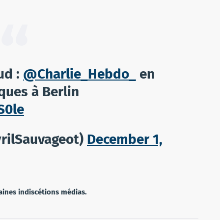
ud :
@Charlie_Hebdo_
en
ques à Berlin
S0le
yrilSauvageot)
December 1,
aines indiscétions médias.