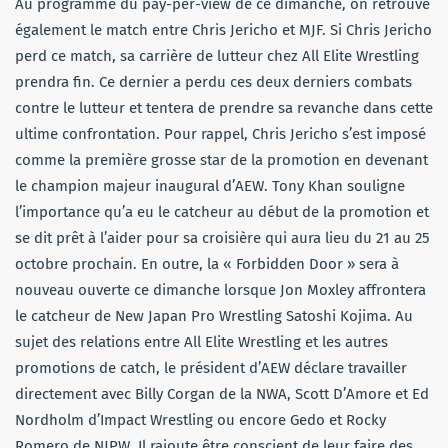
Au programme du pay-per-view de ce dimanche, on retrouve
également le match entre Chris Jericho et MJF. Si Chris Jericho
perd ce match, sa carrière de lutteur chez All Elite Wrestling
prendra fin. Ce dernier a perdu ces deux derniers combats
contre le lutteur et tentera de prendre sa revanche dans cette
ultime confrontation. Pour rappel, Chris Jericho s’est imposé
comme la première grosse star de la promotion en devenant
le champion majeur inaugural d’AEW. Tony Khan souligne
l’importance qu’a eu le catcheur au début de la promotion et
se dit prêt à l’aider pour sa croisière qui aura lieu du 21 au 25
octobre prochain. En outre, la « Forbidden Door » sera à
nouveau ouverte ce dimanche lorsque Jon Moxley affrontera
le catcheur de New Japan Pro Wrestling Satoshi Kojima. Au
sujet des relations entre All Elite Wrestling et les autres
promotions de catch, le président d’AEW déclare travailler
directement avec Billy Corgan de la NWA, Scott D’Amore et Ed
Nordholm d’Impact Wrestling ou encore Gedo et Rocky
Romero de NJPW. Il rajoute être conscient de leur faire des