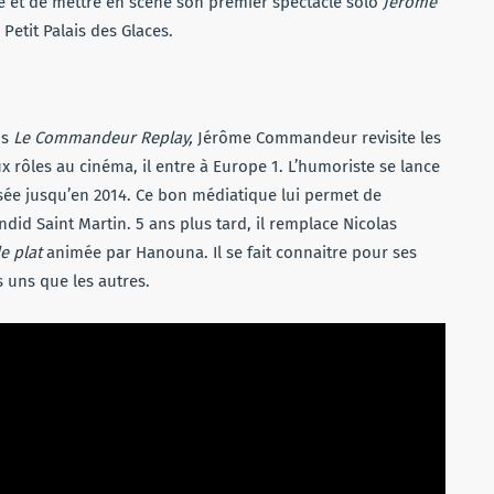
ire et de mettre en scène son premier spectacle solo
Jérôme
Petit Palais des Glaces.
ns
Le Commandeur Replay,
Jérôme Commandeur revisite les
x rôles au cinéma, il entre à Europe 1. L’humoriste se lance
sée jusqu’en 2014. Ce bon médiatique lui permet de
endid Saint Martin. 5 ans plus tard, il remplace Nicolas
le plat
animée par Hanouna. Il se fait connaitre pour ses
s uns que les autres.