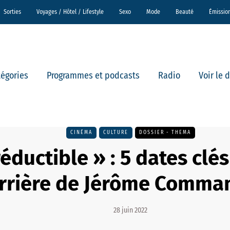
Sorties
Voyages / Hôtel / Lifestyle
Sexo
Mode
Beauté
Émissio
tégories
Programmes et podcasts
Radio
Voir le 
CINÉMA
CULTURE
DOSSIER - THEMA
réductible » : 5 dates clé
rrière de Jérôme Comm
28 juin 2022