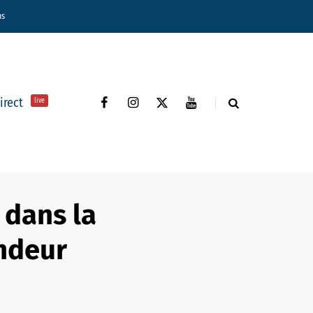
ns
direct
live
s dans la
andeur