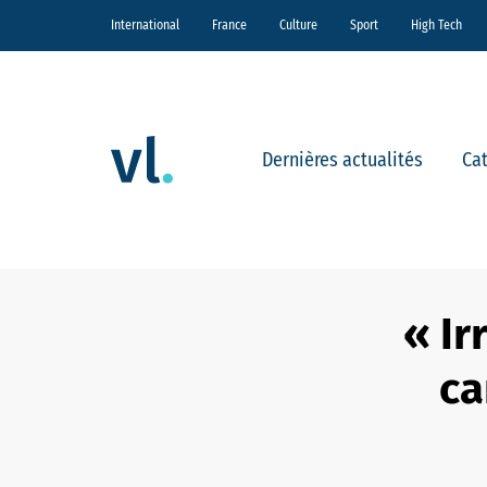
International
France
Culture
Sport
High Tech
Dernières actualités
Ca
« Ir
ca