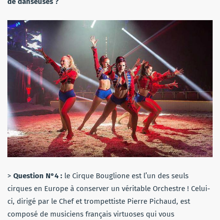
de danseuses ?
>
Question N°4 :
le Cirque Bouglione est l’un des seuls
cirques en Europe à conserver un véritable Orchestre ! Celui-
ci, dirigé par le Chef et trompettiste Pierre Pichaud, est
composé de musiciens français virtuoses qui vous