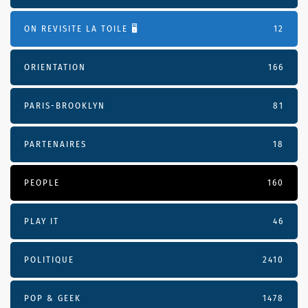
ON REVISITE LA TOILE 🖥️
12
ORIENTATION
166
PARIS-BROOKLYN
81
PARTENAIRES
18
PEOPLE
160
PLAY IT
46
POLITIQUE
2410
POP & GEEK
1478