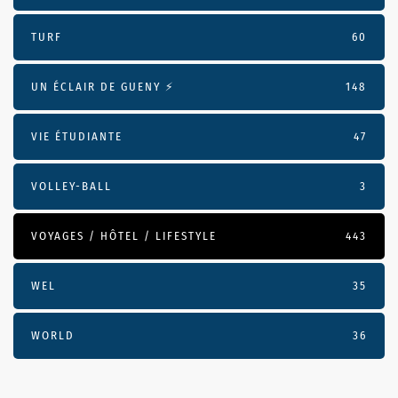
TURF
60
UN ÉCLAIR DE GUENY ⚡️
148
VIE ÉTUDIANTE
47
VOLLEY-BALL
3
VOYAGES / HÔTEL / LIFESTYLE
443
WEL
35
WORLD
36