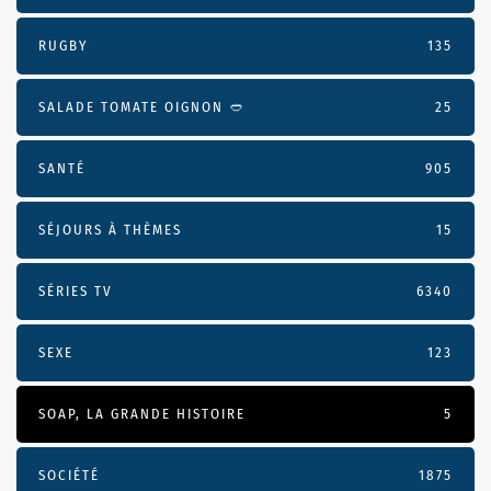
RUGBY
135
SALADE TOMATE OIGNON 🥙
25
SANTÉ
905
SÉJOURS À THÈMES
15
SÉRIES TV
6340
SEXE
123
SOAP, LA GRANDE HISTOIRE
5
SOCIÉTÉ
1875