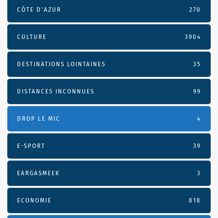
CÔTE D’AZUR
270
CULTURE
3904
DESTINATIONS LOINTAINES
35
DISTANCES INCONNUES
99
DROP LE MIC
4
E-SPORT
39
EARGASMEEK
3
ECONOMIE
818