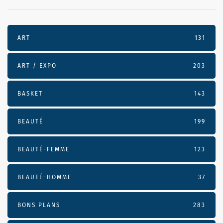
ART
131
ART / EXPO
203
BASKET
143
BEAUTÉ
199
BEAUTÉ-FEMME
123
BEAUTÉ-HOMME
37
BONS PLANS
283