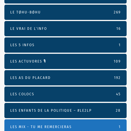
LE TØHU-BØHU
269
LE VRAI DE L’INFO
16
LES 5 INFOS
1
LES ACTUVORES 🎙
109
LES AS DU PLACARD
192
LES COLOCS
45
LES ENFANTS DE LA POLITIQUE – #LE2LP
28
LES MIX - TU ME REMERCIERAS
1