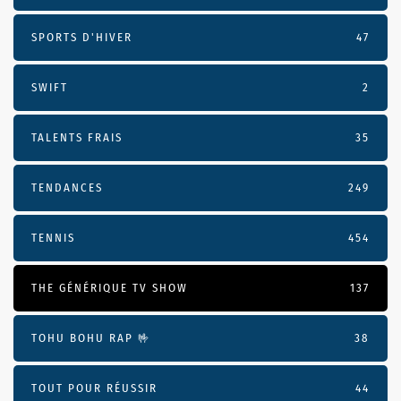
SPORTS D'HIVER
47
SWIFT
2
TALENTS FRAIS
35
TENDANCES
249
TENNIS
454
THE GÉNÉRIQUE TV SHOW
137
TOHU BOHU RAP 🤟
38
TOUT POUR RÉUSSIR
44