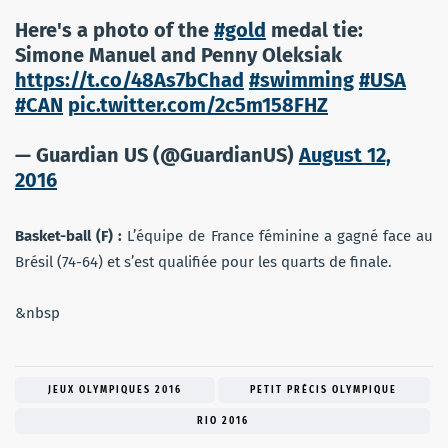
Here's a photo of the
#gold
medal tie:
Simone Manuel and Penny Oleksiak
https://t.co/48As7bChad
#swimming
#USA
#CAN
pic.twitter.com/2c5m158FHZ
— Guardian US (@GuardianUS)
August 12,
2016
Basket-ball (F) :
L’équipe de France féminine a gagné face au
Brésil (74-64) et s’est qualifiée pour les quarts de finale.
&nbsp
JEUX OLYMPIQUES 2016
PETIT PRÉCIS OLYMPIQUE
RIO 2016