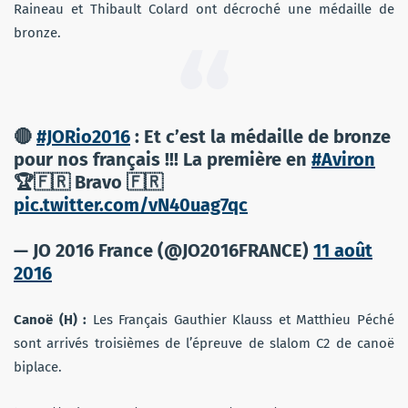
Raineau et Thibault Colard ont décroché une médaille de
bronze.
🔴
#JORio2016
: Et c’est la médaille de bronze
pour nos français !!! La première en
#Aviron
🏆🇫🇷 Bravo 🇫🇷
pic.twitter.com/vN40uag7qc
— JO 2016 France (@JO2016FRANCE)
11 août
2016
Canoë (H) :
Les Français
Gauthier Klauss et Matthieu Péché
sont arrivés troisièmes de l’épreuve de slalom C2 de canoë
biplace.