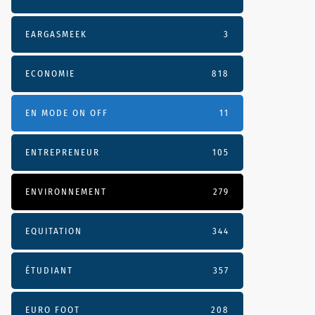
EARGASMEEK
3
ECONOMIE
818
EN MODE ON OFF
11
ENTREPRENEUR
105
ENVIRONNEMENT
279
EQUITATION
344
ÉTUDIANT
357
EURO FOOT
208