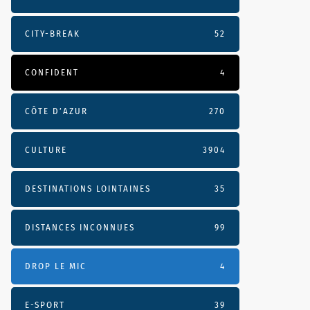
CITY-BREAK
52
CONFIDENT
4
CÔTE D’AZUR
270
CULTURE
3904
DESTINATIONS LOINTAINES
35
DISTANCES INCONNUES
99
DROP LE MIC
4
E-SPORT
39