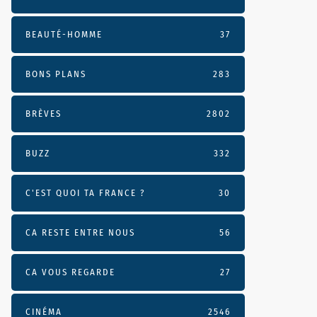
BEAUTÉ-HOMME
37
BONS PLANS
283
BRÈVES
2802
BUZZ
332
C'EST QUOI TA FRANCE ?
30
CA RESTE ENTRE NOUS
56
CA VOUS REGARDE
27
CINÉMA
2546