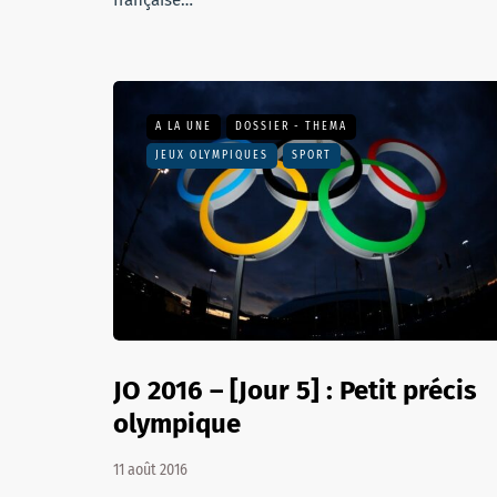
française…
A LA UNE
DOSSIER - THEMA
JEUX OLYMPIQUES
SPORT
JO 2016 – [Jour 5] : Petit précis
olympique
11 août 2016