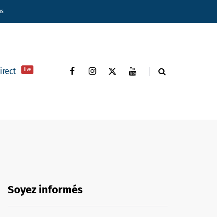
ns
direct
live
Soyez informés