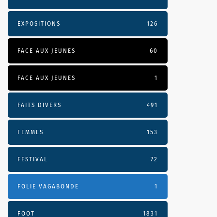
EXPOSITIONS
126
FACE AUX JEUNES
60
FACE AUX JEUNES
1
FAITS DIVERS
491
FEMMES
153
FESTIVAL
72
FOLIE VAGABONDE
1
FOOT
1831