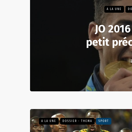
A LA UNE
DO
JO 2016 
petit pré
A LA UNE
DOSSIER - THEMA
SPORT