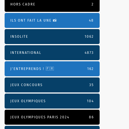
HORS CADRE
2
ILS ONT FAIT LA UNE 📸
48
INSOLITE
1062
INTERNATIONAL
4873
J'ENTREPRENDS ! 🇫🇷
162
JEUX CONCOURS
35
JEUX OLYMPIQUES
104
JEUX OLYMPIQUES PARIS 2024
86