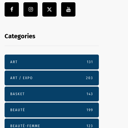
Categories
ART
131
ART / EXPO
203
BASKET
143
BEAUTÉ
199
BEAUTÉ-FEMME
123